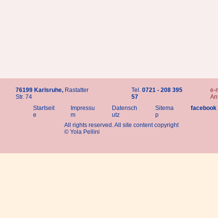
76199 Karlsruhe,
Rastatter
Tel.
0721 - 208 395
e-m
Str. 74
57
An
Startseit
Impressu
Datensch
Sitema
facebook
e
m
utz
p
All rights reserved. All site content copyright
© Yola Pellini