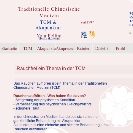
Traditionelle Chinesische
Medizin
7
Ra
TCM &
T
seit 1997
5
Akupunktur
e
Yola Pellini
Heilpraktikerin
Startseite
TCM
Akupunktur
Akupressur
Kräuter
Diätetik
Profil
Rauchfrei ein Thema in der TCM
Das Rauchen aufhören ist ein Thema in der Traditionellen
Chinesischen Medizin (TCM)
Rauchen aufhören - Was haben Sie davon?
- Steigerung der physischen Kondition
- Verbesserung des psychischen Gleichgewichts
- schönere Haut
In der chinesischen Medizin handelt es sich um eine
ganzheitliche Behandlung mit Akupunktur.
Akupunktur ist eine einfache und sichere Behandlung, um das
Rauchen aufzuhören.