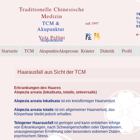
Traditionelle Chinesische
Medizin
7
Ra
TCM &
T
seit 1997
5
Akupunktur
e
Yola Pellini
Heilpraktikerin
Startseite
TCM
Akupunktur
Akupressur
Kräuter
Diätetik
Profil
Haarausfall aus Sicht der TCM
Erkrankungen des Haares
Alopezia areata (lokalisata, totalis, universalis)
Alopezia areata lokalisata
ist ein kreisförmiger Haarverlust.
Alopezia areata totalis
ist ein allgemeiner Haarverlust, das
Körperhaar bleibt jedoch erhalten.
Telogener Haarausfall
ist geringer und kann entstehen infolge
von Erkrankungen, nach Schwangerschaften oder Operationen,
unausgewogener Ernährung oder besonders extremen Diäten,
psychischem Stress.