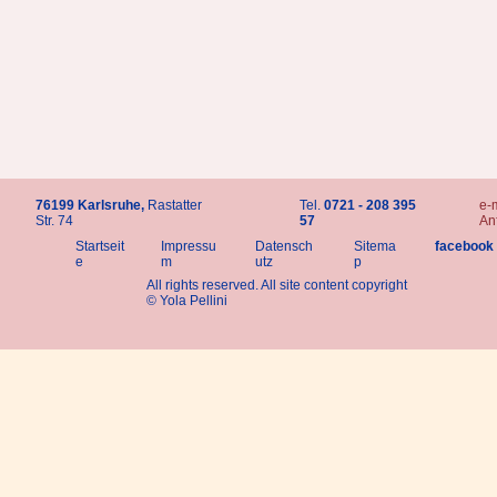
76199 Karlsruhe,
Rastatter
Tel.
0721 - 208 395
e-m
Str. 74
57
An
Startseit
Impressu
Datensch
Sitema
facebook
e
m
utz
p
All rights reserved. All site content copyright
© Yola Pellini